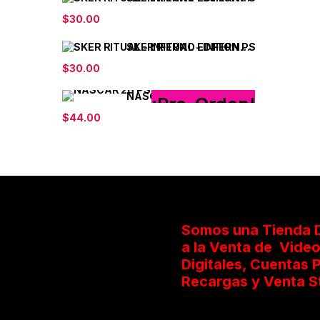
$
30.00
SKER RITUAL - INFERNO EDITION PS4
$
30.00
NASCAR 26 PS5
¡Pre-Orden!
$
44.00
Somos una Tienda D
a la Venta de Vide
Digitales, Cuentas P
Recargas y Venta S