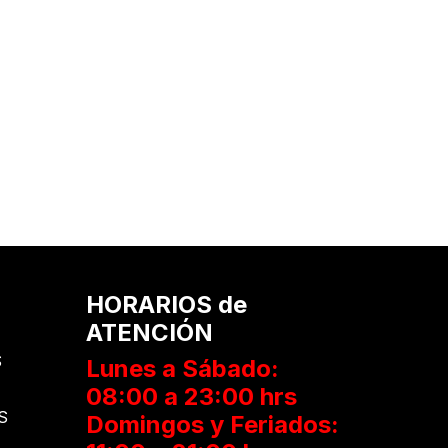
HORARIOS de
ATENCIÓN
Your c
S
Lunes a Sábado:
08:00 a 23:00 hrs
S
Ret
Domingos y Feriados: