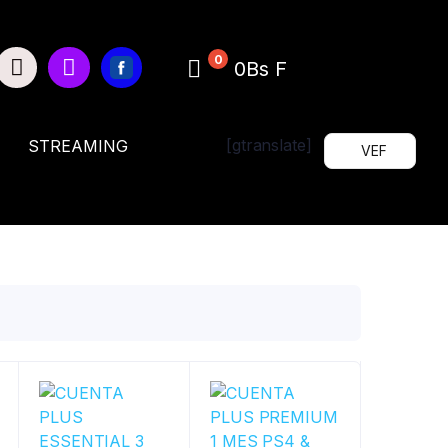
0
0Bs F
[gtranslate]
STREAMING
VEF