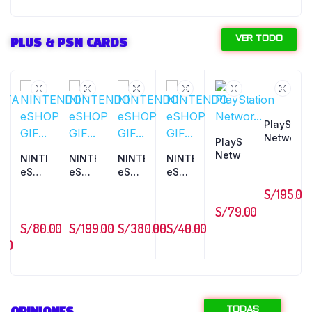
VER TODO
PLUS & PSN CARDS
PlayStatio
Networ...
PlayStation
Networ...
NINTENDO
NINTENDO
NINTENDO
NINTENDO
eSHOP
eSHOP
eSHOP
eSHOP
A
GIF...
GIF...
GIF...
GIF...
S/
195.00
S/
79.00
S/
80.00
S/
199.00
S/
380.00
S/
40.00
00
TODAS