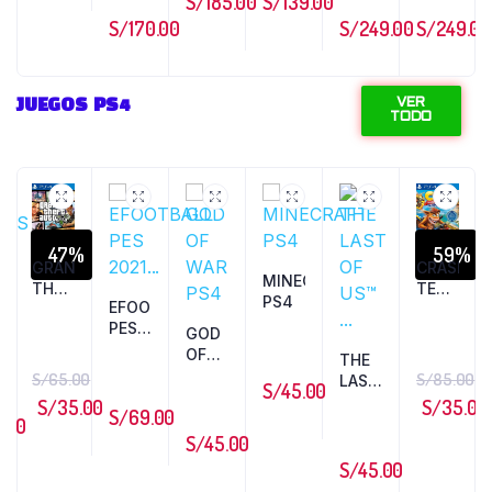
S/
185.00
S/
139.00
S/
170.00
S/
249.00
S/
249.00
JUEGOS PS4
VER
TODO
47%
59%
GRAND
CRASH™
MINECRAFT
THEFT
TEAM
PS4
EFOOTBALL
AUTO
RACI...
PES
5...
GOD
TS
2021...
OF
THE
WAR
S/
65.00
S/
85.00
LAST
S/
45.00
PS4
OF
S/
35.00
S/
35.00
S/
69.00
US™
9.00
S/
45.00
...
S/
45.00