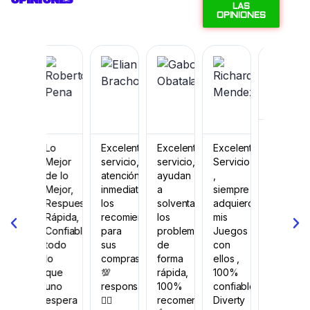
OPINIONES
LAS
OPINIONES
Yesid
Roberto
Elian
Gabo
Richard
Manue
Ortiz
Pena
Bracho
Obatala
Mendez
Guara























Venezu





Colombia
Chile
Venezuela
Colombia
Venezuela
Los
mejores
Lo
Excelente
Excelente
Excelente
juegos
Mejor
servicio,
servicio,
Servicio
Reco
y las
de lo
atención
ayudan
,
100%
mejores
Mejor,
inmediata,
a
siempre
ofertas.
Respuesta
los
solventar
adquiero
Mis
Rápida,
recomiendo
los
mis
amigos
Confiable
para
problemas
Juegos
lo
todo
sus
de
con
tienen
lo
compras,
forma
ellos ,
todo
que
💯
rápida,
100%
aquí
uno
responsables
100%
confiable
1000%
espera
👌🏻
recomendados
Diverty