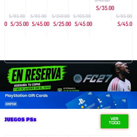
S/
45.00
5...
S/
35.00
00
S/
85.00
S/
85.00
S/
249.00
S/
105.00
S/
85.00
.00
S/
35.00
S/
45.00
S/
25.00
S/
45.00
S/
45.00
JUEGOS PS5
VER
TODO