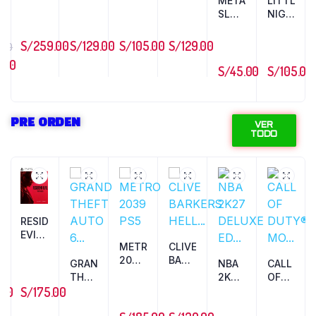
METAL
LITTLE
x
PS4
TRIP...
COL...
SLUG
NIGHTMA
WWE
ANTHOLO...
...
2K2...
S/
259.00
S/
129.00
S/
105.00
S/
129.00
.00
.00
S/
45.00
S/
105.00
PRE ORDEN
VER
TODO
CRAFT
RESIDENT
EONS...
EVIL
METRO
CLIVE
VERO...
2039
BARKERS
GRAND
NBA
CALL
PS5
HELL...
THEFT
2K27
OF
.00
S/
175.00
AUTO
DELUXE
DUTY®:
6...
ED...
MO...