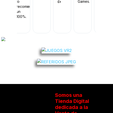
recomendado
lo
👍
Games.
recomiendo
un
100%.
Somos una
Tienda Digital
dedicada a la