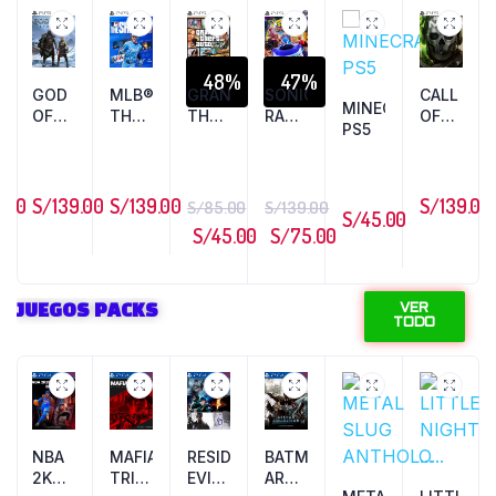
48%
47%
GOD
MLB®
GRAND
SONIC
CALL
MINECRAFT
TS
OF
THE
THEFT
RACING:
OF
PS5
WAR
SHOW™
AUTO
CROS...
DUTY®:
RAGNARO...
...
5...
MO...
9.00
S/
139.00
S/
139.00
S/
139.00
S/
85.00
S/
139.00
S/
45.00
S/
45.00
S/
75.00
JUEGOS PACKS
VER
TODO
%
AL
NBA
MAFIA:
RESIDENT
BATMAN:
AT
2K26
TRILOGY
EVIL
ARKHAM