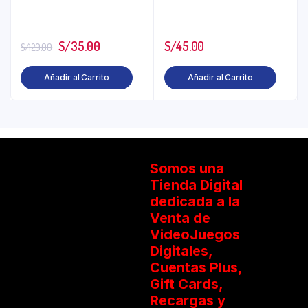
S/
35.00
S/
45.00
S/
129.00
Añadir al Carrito
Añadir al Carrito
Somos una
Tienda Digital
dedicada a la
Venta de
VideoJuegos
Digitales,
Cuentas Plus,
Gift Cards,
Recargas y