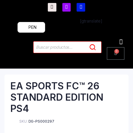
[gtranslate]
PEN
PlayStation 4
PlayStation 5
Plus & 
EA SPORTS FC™ 26
STANDARD EDITION
PS4
SKU:
DG-PS000297