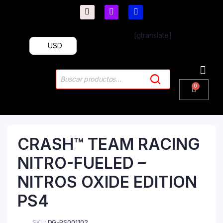
[gtranslate]
USD
PlayStation 4
PlayStation 5
Plus & 
CRASH™ TEAM RACING
NITRO-FUELED –
NITROS OXIDE EDITION
PS4
SKU:
DG-PS001102