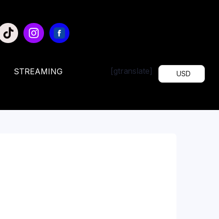
[gtranslate]
STREAMING
USD