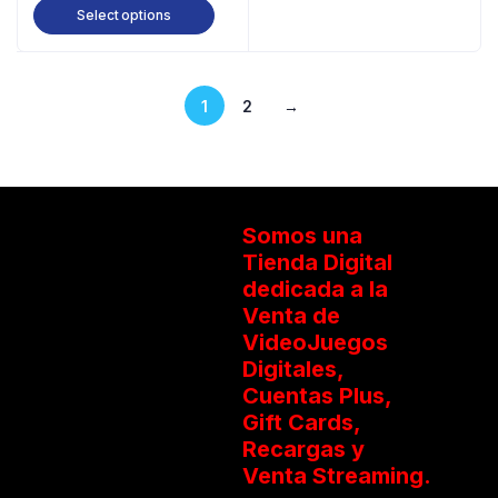
Select options
1
2
→
Somos una
Tienda Digital
dedicada a la
Venta de
VideoJuegos
Digitales,
Cuentas Plus,
Gift Cards,
Recargas y
Venta Streaming.