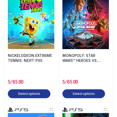
NICKELODEON EXTREME
MONOPOLY: STAR
TENNIS: NEXT! PS5
WARS™ HEROES VS.
VILLAINS PS5
S/
65.00
S/
65.00
Select options
Select options