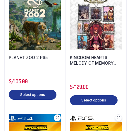
PLANET ZOO 2 PS5
KINGDOM HEARTS
MELODY OF MEMORY
PS4
S/
105.00
S/
129.00
Select options
Select options