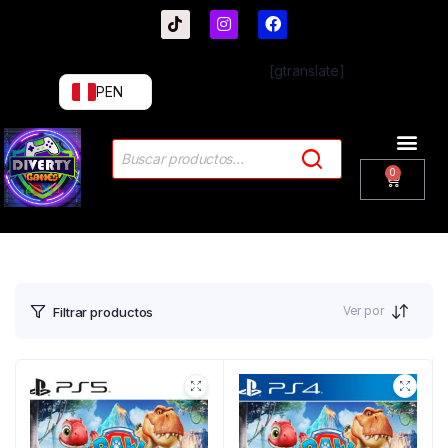
[gtranslate]
PEN
Ver por
Filtrar productos