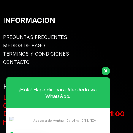
INFORMACION
PREGUNTAS FRECUENTES
MEDIOS DE PAGO
TERMINOS Y CONDICIONES
CONTACTO
¡Hola! Haga clic para Atenderlo vía
HORARIOS de ATENCIÓN
WhatsApp.
Lunes a Sábado:
08:00 a 23:00 hrs
Domingos y Feriados: 11:00 a 21:00
Asesora de Ventas "Carolina" EN LINEA
hrs