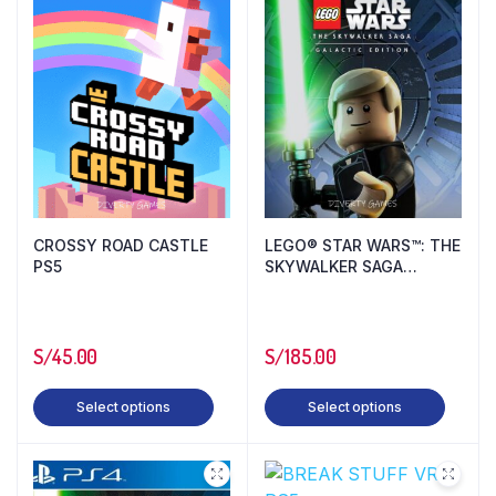
CROSSY ROAD CASTLE
LEGO® STAR WARS™: THE
PS5
SKYWALKER SAGA
GALACTIC EDITION PS5
S/
45.00
S/
185.00
Select options
Select options