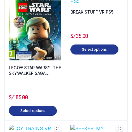
BREAK STUFF VR PS5
S/
35.00
Select options
LEGO® STAR WARS™: THE
SKYWALKER SAGA
GALACTIC EDITION PS4
S/
185.00
Select options