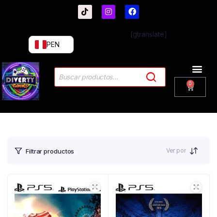
[gtranslate]
PEN
Ver por
Filtrar productos