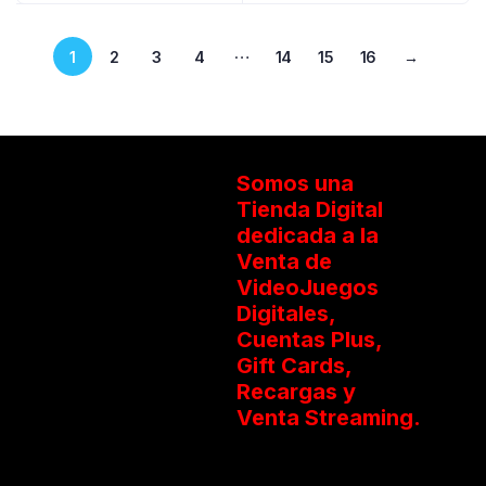
…
1
2
3
4
14
15
16
→
Somos una
Tienda Digital
dedicada a la
Venta de
VideoJuegos
Digitales,
Cuentas Plus,
Gift Cards,
Recargas y
Venta Streaming.