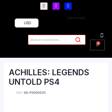
[gtranslate]
USD
PlayStation 4
PlayStation 5
Plus & 
ACHILLES: LEGENDS
UNTOLD PS4
SKU:
DG-PS000025