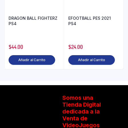
DRAGON BALL FIGHTERZ
EFOOTBALL PES 2021
PS4
PS4
$
44.00
$
24.00
Añadir al Carrito
Añadir al Carrito
Somos una
Tienda Digital
dedicada a la
Venta de
VideoJuegos