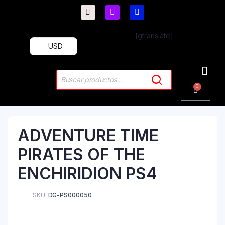
[gtranslate]
USD
PlayStation 4
PlayStation 5
Plus & 
ADVENTURE TIME
PIRATES OF THE
ENCHIRIDION PS4
SKU:
DG-PS000050