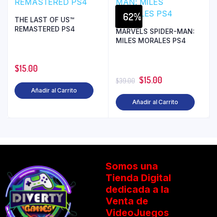
62%
THE LAST OF US™
REMASTERED PS4
MARVELS SPIDER-MAN:
MILES MORALES PS4
$
15.00
$
15.00
$
39.00
Añadir al Carrito
Añadir al Carrito
Somos una
Tienda Digital
dedicada a la
Venta de
VideoJuegos