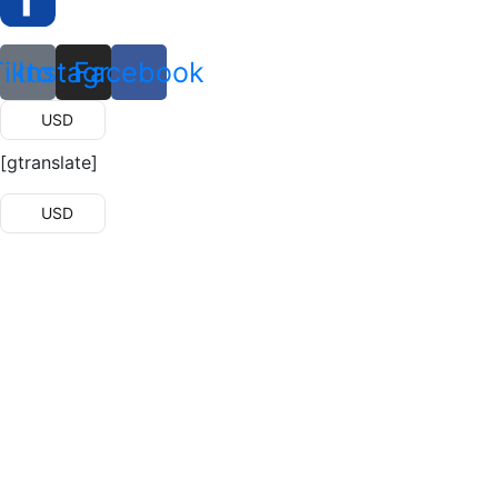
Tiktok
Instagram
Facebook
USD
[gtranslate]
USD