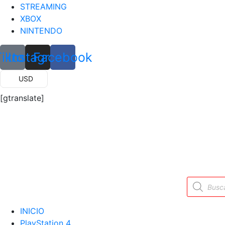
STREAMING
XBOX
NINTENDO
Tiktok
Instagram
Facebook
USD
[gtranslate]
Búsqueda
de
productos
INICIO
PlayStation 4