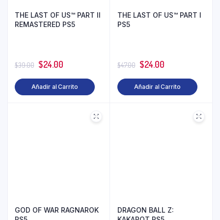
THE LAST OF US™ PART II
THE LAST OF US™ PART I
REMASTERED PS5
PS5
$
24.00
$
24.00
$
39.00
$
47.00
Añadir al Carrito
Añadir al Carrito
GOD OF WAR RAGNAROK
DRAGON BALL Z:
PS5
KAKAROT PS5