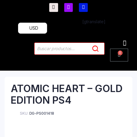
[gtranslate]
USD
PlayStation 4
PlayStation 5
Plus & 
ATOMIC HEART – GOLD
EDITION PS4
SKU:
DG-PS001418