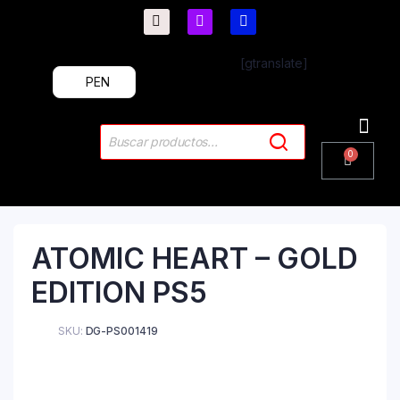
[gtranslate]
PEN
PlayStation 4
PlayStation 5
Plus & 
ATOMIC HEART – GOLD
EDITION PS5
SKU:
DG-PS001419