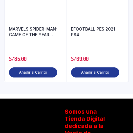
MARVELS SPIDER-MAN:
EFOOTBALL PES 2021
GAME OF THE YEAR
PS4
EDITION PS4
S/
85.00
S/
69.00
Añadir al Carrito
Añadir al Carrito
Somos una
Tienda Digital
dedicada a la
Venta de