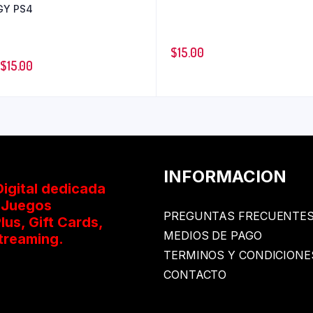
GY PS4
$
15.00
$
15.00
INFORMACION
igital dedicada
oJuegos
PREGUNTAS FRECUENTE
lus, Gift Cards,
MEDIOS DE PAGO
treaming.
TERMINOS Y CONDICIONE
CONTACTO