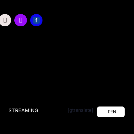
[gtranslate]
STREAMING
PEN