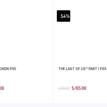
54%
OKEN PS5
THE LAST OF US™ PART I PS5
.00
S/
65.00
S/
139.00