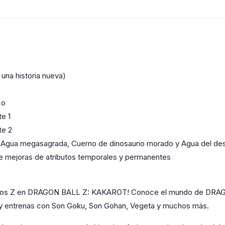
una historia nueva)
co
e 1
te 2
e, Agua megasagrada, Cuerno de dinosaurio morado y Agua del de
je mejoras de atributos temporales y permanentes
erreros Z en DRAGON BALL Z: KAKAROT! Conoce el mundo de DRA
 y entrenas con Son Goku, Son Gohan, Vegeta y muchos más.