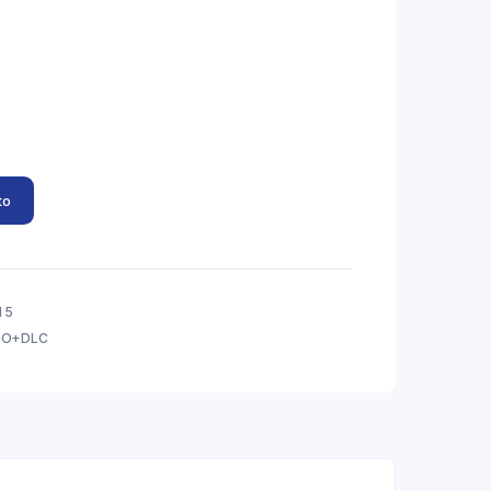
to
 5
GO+DLC