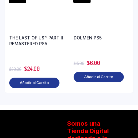
THE LAST OF US™ PART II
DOLMEN PS5
REMASTERED PS5
$
6.00
$
15.00
$
24.00
$
39.00
Añadir al Carrito
Añadir al Carrito
Somos una
Tienda Digital