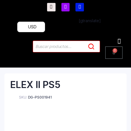
[gtranslate]
USD
PlayStation 4
PlayStation 5
Plus & 
ELEX II PS5
SKU:
DG-PS001941