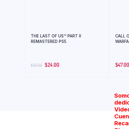
THE LAST OF US™ PART II
CALL 
REMASTERED PS5
WARFA
$
24.00
$
47.0
$
39.00
Somo
dedi
Vide
Cuent
Reca