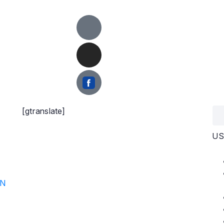
[gtranslate]
US
ON