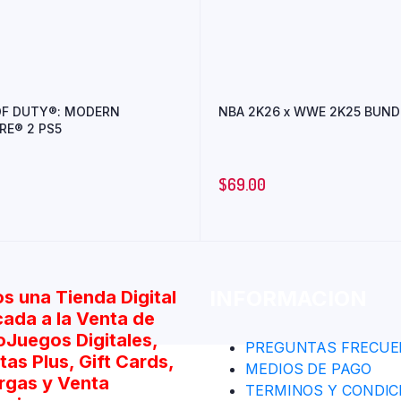
OF DUTY®: MODERN
NBA 2K26 x WWE 2K25 BUND
RE® 2 PS5
$
69.00
0
INFORMACION
s una Tienda Digital
cada a la Venta de
oJuegos Digitales,
PREGUNTAS FRECUE
as Plus, Gift Cards,
MEDIOS DE PAGO
rgas y Venta
TERMINOS Y CONDIC