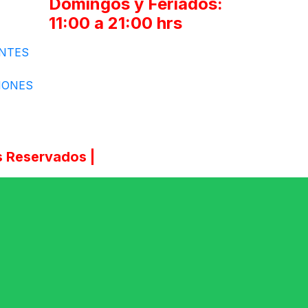
Domingos y Feriados:
11:00 a 21:00 hrs
NTES
IONES
 Reservados |