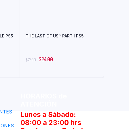
LE PS5
THE LAST OF US™ PART I PS5
$
24.00
$
47.00
HORARIOS de
ATENCIÓN
NTES
Lunes a Sábado:
08:00 a 23:00 hrs
IONES