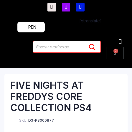
[gtranslate]
PEN
PlayStation 4
PlayStation 5
Plus & 
FIVE NIGHTS AT
FREDDYS CORE
COLLECTION PS4
SKU:
DG-PS000877