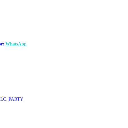
or:
WhatsApp
DLC
,
PARTY