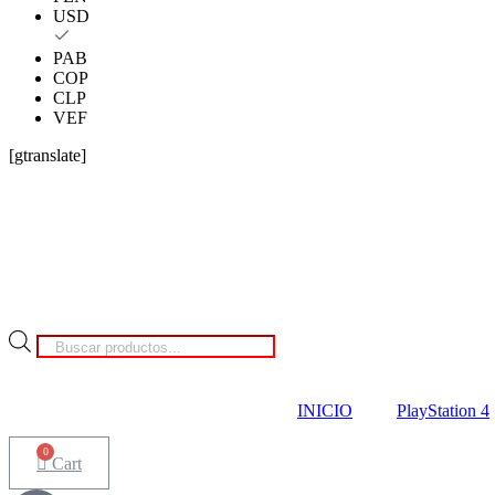
USD
PAB
COP
CLP
VEF
[gtranslate]
Búsqueda
de
productos
INICIO
PlayStation 4
Cart