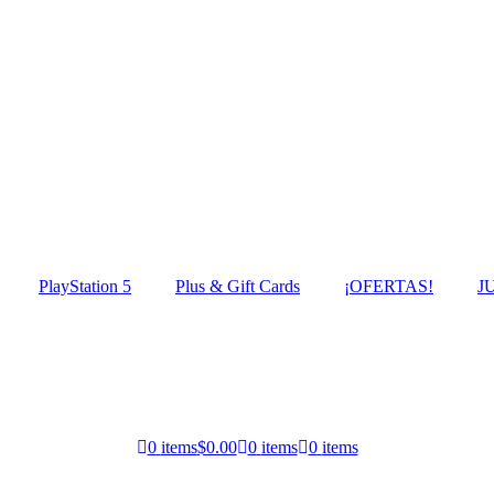
PlayStation 5
Plus & Gift Cards
¡OFERTAS!
J
0
items
$0.00
0
items
0
items