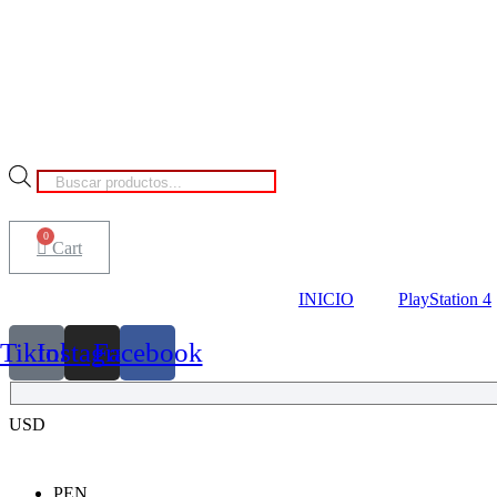
Búsqueda
de
productos
Cart
INICIO
PlayStation 4
Tiktok
Instagram
Facebook
USD
PEN