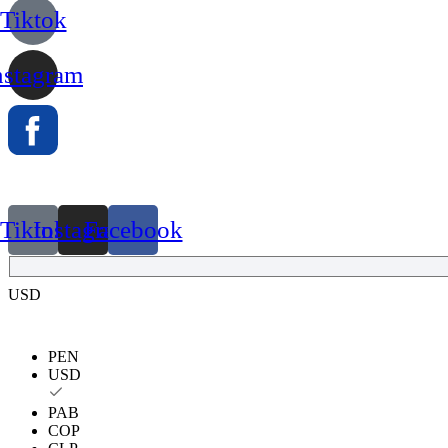
Tiktok
nstagram
Tiktok
Instagram
Facebook
USD
PEN
USD
PAB
COP