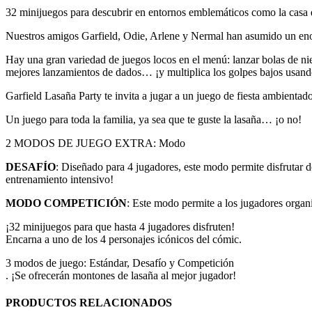
32 minijuegos para descubrir en entornos emblemáticos como la casa de
Nuestros amigos Garfield, Odie, Arlene y Nermal han asumido un enorm
Hay una gran variedad de juegos locos en el menú: lanzar bolas de niev
mejores lanzamientos de dados… ¡y multiplica los golpes bajos usand
Garfield Lasaña Party te invita a jugar a un juego de fiesta ambienta
Un juego para toda la familia, ya sea que te guste la lasaña… ¡o no!
2 MODOS DE JUEGO EXTRA: Modo
DESAFÍO
: Diseñado para 4 jugadores, este modo permite disfrutar de
entrenamiento intensivo!
MODO
COMPETICIÓN
: Este modo permite a los jugadores organ
¡32 minijuegos para que hasta 4 jugadores disfruten!
Encarna a uno de los 4 personajes icónicos del cómic.
3 modos de juego: Estándar, Desafío y Competición
. ¡Se ofrecerán montones de lasaña al mejor jugador!
PRODUCTOS RELACIONADOS