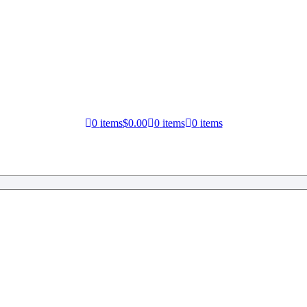
0
items
$0.00
0
items
0
items