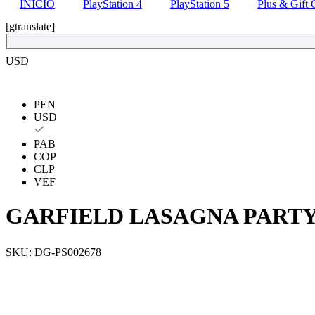
INICIO
PlayStation 4
PlayStation 5
Plus & Gift 
[gtranslate]
USD
PEN
USD
PAB
COP
CLP
VEF
GARFIELD LASAGNA PARTY
SKU:
DG-PS002678