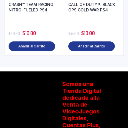
CRASH™ TEAM RACING
CALL OF DUTY®: BLACK
NITRO-FUELED PS4
OPS COLD WAR PS4
$
10.00
$
10.00
$
30.00
$
44.00
Añadir al Carrito
Añadir al Carrito
Somos una
Tienda Digital
dedicada a la
Venta de
VideoJuegos
Digitales,
Cuentas Plus,