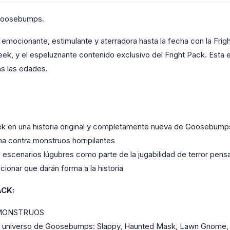
e Goosebumps.
ocionante, estimulante y aterradora hasta la fecha con la Frigh
eek, y el espeluznante contenido exclusivo del Fright Pack. Esta 
s las edades.
reek en una historia original y completamente nueva de Goosebump
ha contra monstruos horripilantes
n escenarios lúgubres como parte de la jugabilidad de terror pensa
cionar que darán forma a la historia
ACK:
 MONSTRUOS
el universo de Goosebumps: Slappy, Haunted Mask, Lawn Gnome,