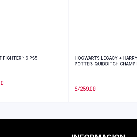
T FIGHTER™ 6 PS5
HOGWARTS LEGACY + HARR
POTTER: QUIDDITCH CHAMP
DELUXE EDITIONS BUNDLE P
00
S/
259.00