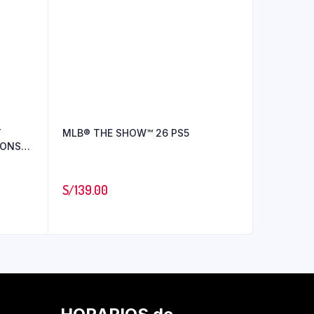
Y
MLB® THE SHOW™ 26 PS5
IONS
S5
S/
139.00