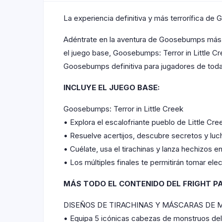
La experiencia definitiva y más terrorífica d
Adéntrate en la aventura de Goosebumps más em
el juego base, Goosebumps: Terror in Little Cr
Goosebumps definitiva para jugadores de toda
INCLUYE EL JUEGO BASE:
Goosebumps: Terror in Little Creek
• Explora el escalofriante pueblo de Little C
• Resuelve acertijos, descubre secretos y luc
• Cuélate, usa el tirachinas y lanza hechizos e
• Los múltiples finales te permitirán tomar elec
MÁS TODO EL CONTENIDO DEL FRIGHT P
DISEÑOS DE TIRACHINAS Y MÁSCARAS DE
• Equipa 5 icónicas cabezas de monstruos d