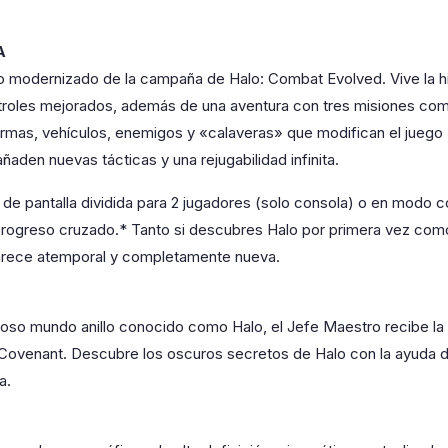
A
 modernizado de la campaña de Halo: Combat Evolved. Vive la hist
ontroles mejorados, además de una aventura con tres misiones co
rmas, vehículos, enemigos y «calaveras» que modifican el juego
aden nuevas tácticas y una rejugabilidad infinita.
de pantalla dividida para 2 jugadores (solo consola) o en modo co
progreso cruzado.* Tanto si descubres Halo por primera vez como 
arece atemporal y completamente nueva.
ioso mundo anillo conocido como Halo, el Jefe Maestro recibe la
 Covenant. Descubre los oscuros secretos de Halo con la ayuda d
a.