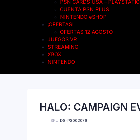
PSN CARDS USA – PLAYSTATI
CUENTA PSN PLUS
NINTENDO eSHOP
¡OFERTAS!
OFERTAS 12 AGOSTO
JUEGOS VR
STREAMING
XBOX
NINTENDO
HALO: CAMPAIGN EV
SKU:
DG-PS002079