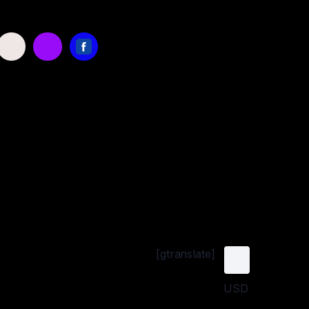
[gtranslate]
USD