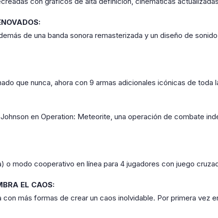
ecreadas con gráficos de alta definición, cinemáticas actualizada
ENOVADOS:
demás de una banda sonora remasterizada y un diseño de sonido
ado que nunca, ahora con 9 armas adicionales icónicas de toda la
 Johnson en Operation: Meteorite, una operación de combate inde
ola) o modo cooperativo en línea para 4 jugadores con juego cruz
MBRA EL CAOS:
a con más formas de crear un caos inolvidable. Por primera vez 