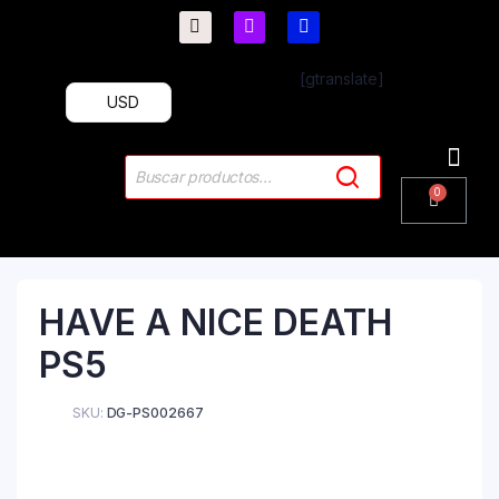
[gtranslate]
USD
HAVE A NICE DEATH
PS5
SKU:
DG-PS002667