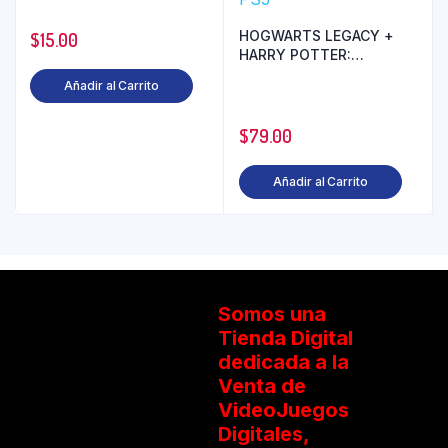
HOGWARTS LEGACY +
$
15.00
HARRY POTTER:
QUIDDITCH CHAMPIONS
Añadir al Carrito
DELUXE EDITIONS
BUNDLE PS5
$
79.00
Añadir al Carrito
Somos una
Tienda Digital
dedicada a la
Venta de
VideoJuegos
Digitales,