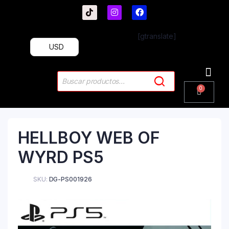
[gtranslate]
USD
HELLBOY WEB OF
WYRD PS5
SKU:
DG-PS001926