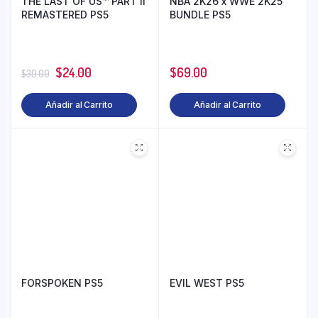
THE LAST OF US™ PART II
NBA 2K26 x WWE 2K25
REMASTERED PS5
BUNDLE PS5
$
24.00
$
69.00
$
39.00
Añadir al Carrito
Añadir al Carrito
FORSPOKEN PS5
EVIL WEST PS5