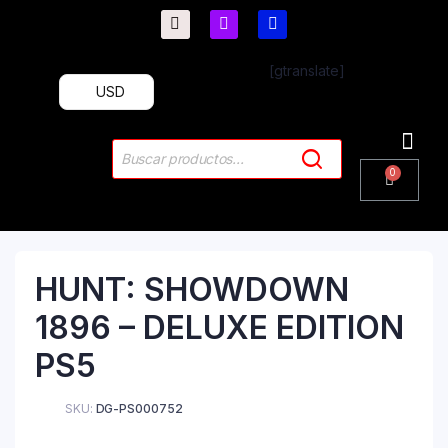
[gtranslate]
USD
PlayStation 4
PlayStation 5
Plus & 
HUNT: SHOWDOWN
1896 – DELUXE EDITION
PS5
SKU:
DG-PS000752