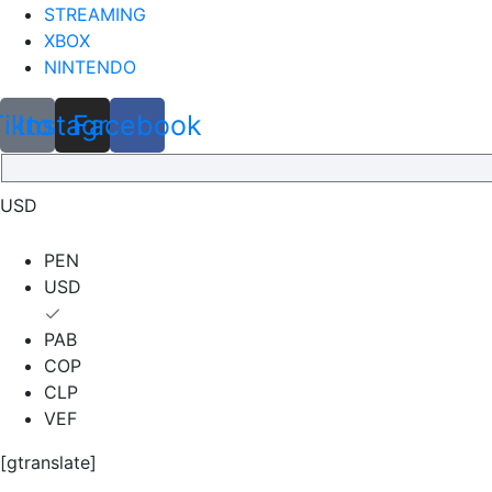
STREAMING
XBOX
NINTENDO
Tiktok
Instagram
Facebook
USD
PEN
USD
PAB
COP
CLP
VEF
[gtranslate]