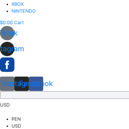
XBOX
NINTENDO
$
0.00
Cart
Tiktok
stagram
Tiktok
Instagram
Facebook
USD
PEN
USD