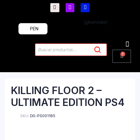
[gtranslate]
PEN
PlayStation 4
PlayStation 5
Plus & 
KILLING FLOOR 2 –
ULTIMATE EDITION PS4
SKU:
DG-PS001185