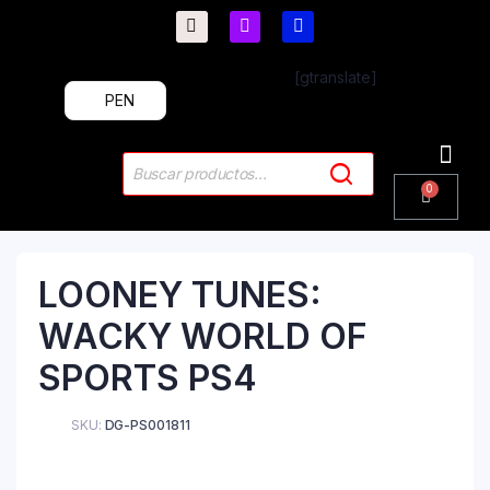
[gtranslate]
PEN
PlayStation 4
PlayStation 5
Plus & 
LOONEY TUNES:
WACKY WORLD OF
SPORTS PS4
SKU:
DG-PS001811