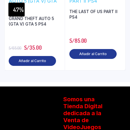
47%
THE LAST OF US PART II
PS4
GRAND THEFT AUTO 5
(GTA V) GTA 5 PS4
S/
85.00
S/
35.00
S/
65.00
Añadir al Carrito
Añadir al Carrito
Somos una
Tienda Digital
dedicada a la
Venta de
VideoJuegos