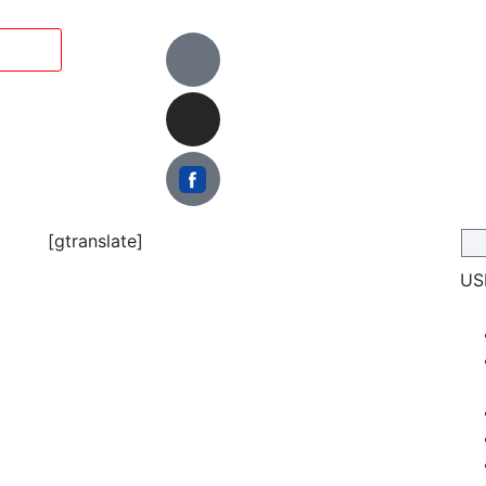
[gtranslate]
US