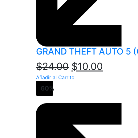
GRAND THEFT AUTO 5 (
$
24.00
$
10.00
Añadir al Carrito
60%