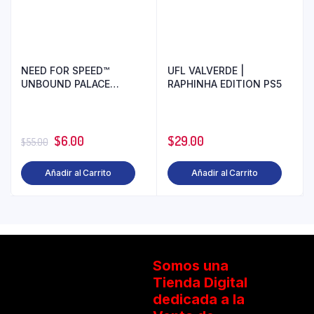
NEED FOR SPEED™
UFL VALVERDE |
UNBOUND PALACE
RAPHINHA EDITION PS5
EDITION PS5
$
6.00
$
29.00
$
55.00
Añadir al Carrito
Añadir al Carrito
Somos una
Tienda Digital
dedicada a la