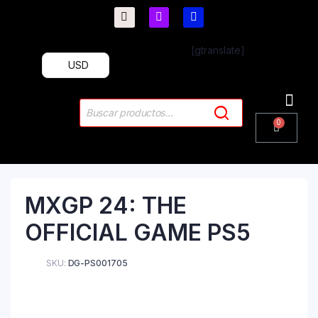
[gtranslate]
USD
PlayStation 4
PlayStation 5
Plus & 
MXGP 24: THE
OFFICIAL GAME PS5
SKU:
DG-PS001705