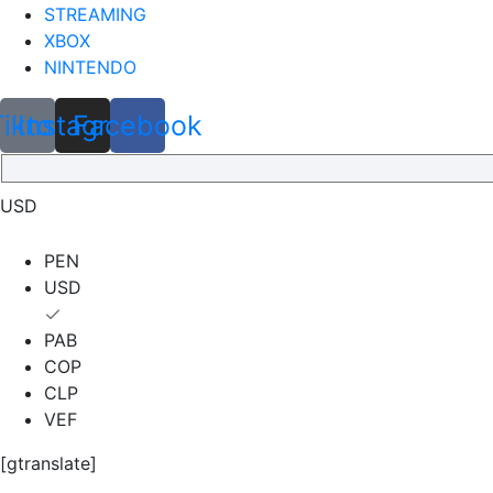
STREAMING
XBOX
NINTENDO
Tiktok
Instagram
Facebook
USD
PEN
USD
PAB
COP
CLP
VEF
[gtranslate]