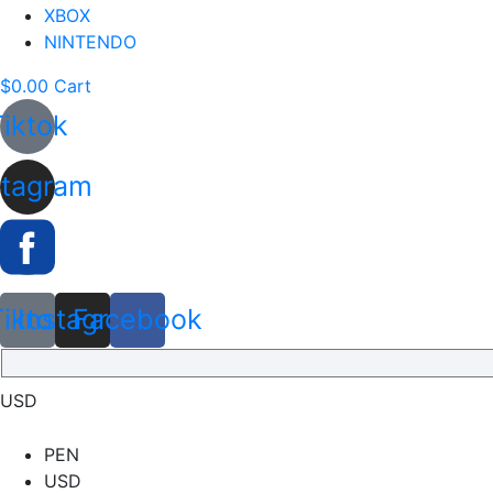
XBOX
NINTENDO
$
0.00
Cart
Tiktok
stagram
Tiktok
Instagram
Facebook
USD
PEN
USD