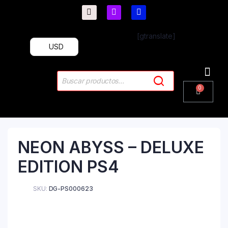
[gtranslate]
USD
PlayStation 4
PlayStation 5
Plus & 
NEON ABYSS – DELUXE
EDITION PS4
SKU:
DG-PS000623