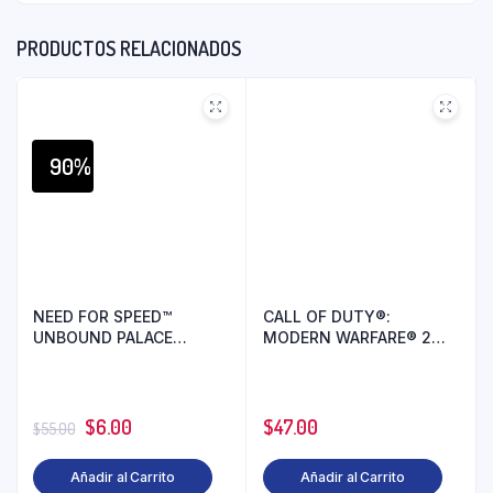
PRODUCTOS RELACIONADOS
90%
NEED FOR SPEED™
CALL OF DUTY®:
UNBOUND PALACE
MODERN WARFARE® 2
EDITION PS5
PS5
$
6.00
$
47.00
$
55.00
Añadir al Carrito
Añadir al Carrito