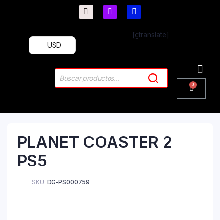
[gtranslate]
USD
PlayStation 4
PlayStation 5
Plus & 
PLANET COASTER 2
PS5
SKU:
DG-PS000759