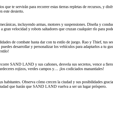
os que te servirán para recorrer estas tierras repletas de recursos, y d
 este desierto.
 mecánicas, incluyendo armas, motores y suspensiones. Diseña y condu
a gran velocidad y robots saltadores que cruzan cualquier río para pode
ades de combate hasta dar con tu estilo de juego. Rao y Thief, tus sec
 puedes desarrollar y personalizar los vehículos para adaptarlos a tu 
stilo!
ecorre SAND LAND y sus cañones, desvela sus secretos, vence a fieros
rdeceres rojizos, verdes campos y… ¡los codiciados manantiales!
habitantes. Observa cómo crecen la ciudad y sus posibilidades gracias 
la ciudad que harán que SAND LAND vuelva a ser un lugar próspero.