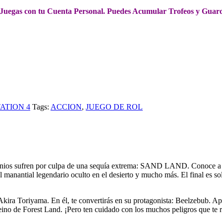
 Juegas con tu Cuenta Personal. Puedes Acumular Trofeos y Guar
ATION 4
Tags:
ACCION
,
JUEGO DE ROL
ios sufren por culpa de una sequía extrema: SAND LAND. Conoce a Be
 manantial legendario oculto en el desierto y mucho más. El final es solo
ira Toriyama. En él, te convertirás en su protagonista: Beelzebub. Apr
de Forest Land. ¡Pero ten cuidado con los muchos peligros que te rodea