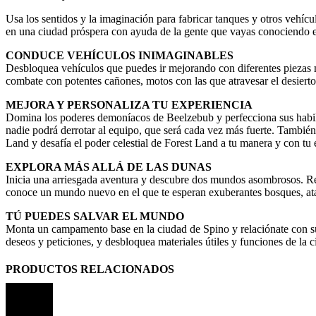
Usa los sentidos y la imaginación para fabricar tanques y otros vehícul
en una ciudad próspera con ayuda de la gente que vayas conociendo en
CONDUCE VEHÍCULOS INIMAGINABLES
Desbloquea vehículos que puedes ir mejorando con diferentes piezas
combate con potentes cañones, motos con las que atravesar el desierto 
MEJORA Y PERSONALIZA TU EXPERIENCIA
Domina los poderes demoníacos de Beelzebub y perfecciona sus habilid
nadie podrá derrotar al equipo, que será cada vez más fuerte. También
Land y desafía el poder celestial de Forest Land a tu manera y con tu e
EXPLORA MÁS ALLÁ DE LAS DUNAS
Inicia una arriesgada aventura y descubre dos mundos asombrosos. R
conoce un mundo nuevo en el que te esperan exuberantes bosques, ata
TÚ PUEDES SALVAR EL MUNDO
Monta un campamento base en la ciudad de Spino y relaciónate con sus 
deseos y peticiones, y desbloquea materiales útiles y funciones de 
PRODUCTOS RELACIONADOS
60%