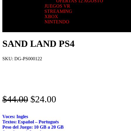
OFERTAS 12 AGOSTO
JUEGOS VR
STREAMING
XBOX
NINTENDO
SAND LAND PS4
SKU:
DG-PS000122
$
44.00
$
24.00
Voces: Ingles
Textos: Español – Portugués
Peso del Juego: 10 GB a 20 GB