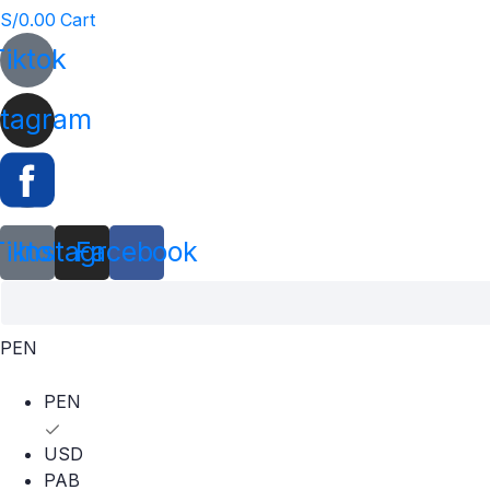
S/
0.00
Cart
Tiktok
stagram
Tiktok
Instagram
Facebook
PEN
PEN
USD
PAB