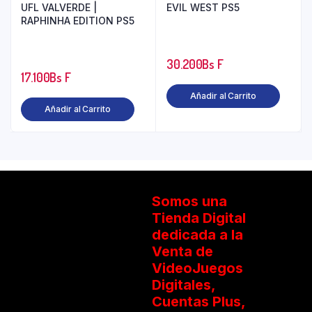
UFL VALVERDE |
EVIL WEST PS5
RAPHINHA EDITION PS5
30.200
Bs F
17.100
Bs F
Añadir al Carrito
Añadir al Carrito
Somos una
Tienda Digital
dedicada a la
Venta de
VideoJuegos
Digitales,
Cuentas Plus,