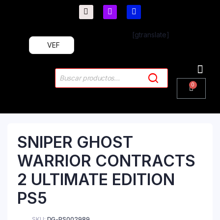
[gtranslate]
VEF
PlayStation 4
PlayStation 5
Plus & 
SNIPER GHOST
WARRIOR CONTRACTS
2 ULTIMATE EDITION
PS5
SKU:
DG-PS002989