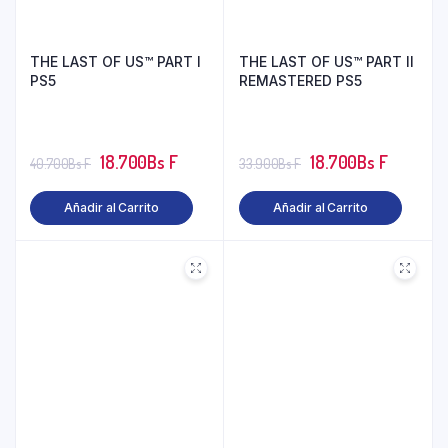
THE LAST OF US™ PART I
THE LAST OF US™ PART II
PS5
REMASTERED PS5
18.700
Bs F
18.700
Bs F
40.700
Bs F
33.900
Bs F
Añadir al Carrito
Añadir al Carrito