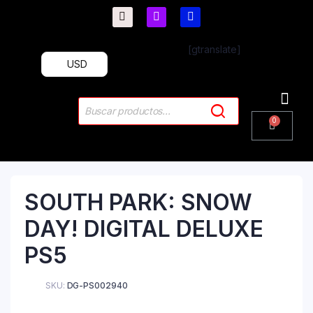
[gtranslate]
USD
PlayStation 4
PlayStation 5
Plus & 
SOUTH PARK: SNOW
DAY! DIGITAL DELUXE
PS5
SKU:
DG-PS002940