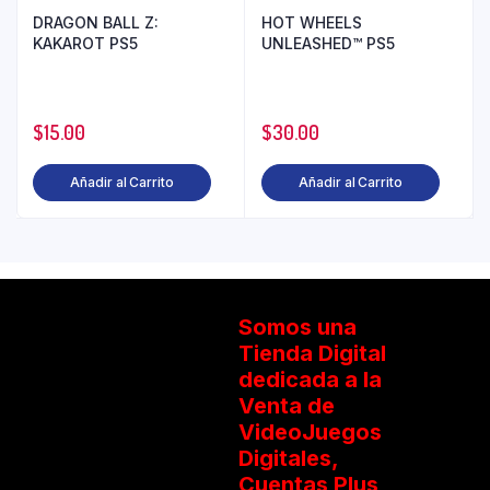
DRAGON BALL Z:
HOT WHEELS
KAKAROT PS5
UNLEASHED™ PS5
$
15.00
$
30.00
Añadir al Carrito
Añadir al Carrito
Somos una
Tienda Digital
dedicada a la
Venta de
VideoJuegos
Digitales,
Cuentas Plus,