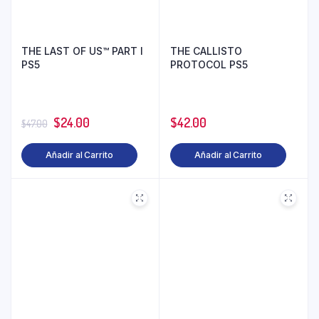
THE LAST OF US™ PART I
THE CALLISTO
PS5
PROTOCOL PS5
$
24.00
$
42.00
$
47.00
Añadir al Carrito
Añadir al Carrito