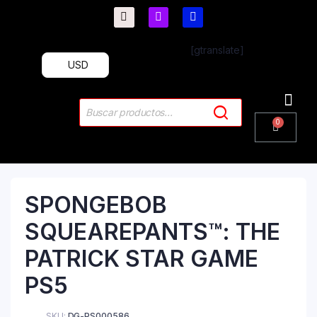
[gtranslate]
USD
PlayStation 4
PlayStation 5
Plus & 
SPONGEBOB
SQUEAREPANTS™: THE
PATRICK STAR GAME
PS5
SKU:
DG-PS000586