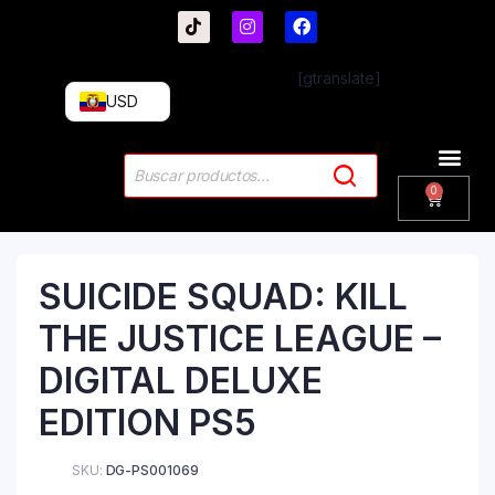
[gtranslate]
USD
PlayStation 4
PlayStation 5
Plus & 
SUICIDE SQUAD: KILL
THE JUSTICE LEAGUE –
DIGITAL DELUXE
EDITION PS5
SKU:
DG-PS001069