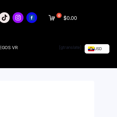
0
$0.00
[gtranslate]
EGOS VR
USD