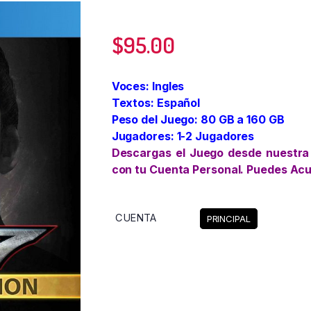
$
95.00
Voces: Ingles
Textos: Español
Peso del Juego: 80 GB a 160 GB
Jugadores: 1-2 Jugadores
Descargas el Juego desde nuestra
con tu Cuenta Personal. Puedes Ac
CUENTA
PRINCIPAL
Limpiar