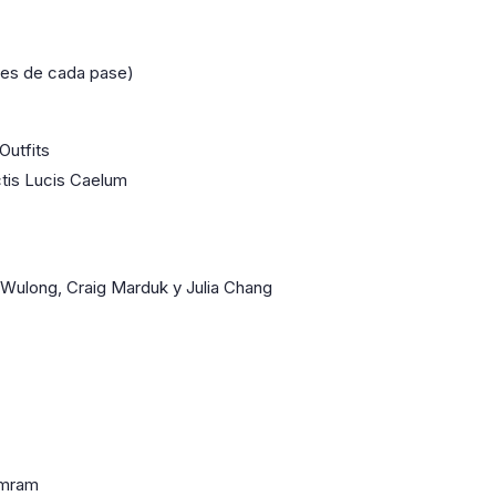
nes de cada pase)
Outfits
tis Lucis Caelum
i Wulong, Craig Marduk y Julia Chang
umram