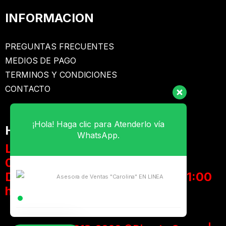
INFORMACION
PREGUNTAS FRECUENTES
MEDIOS DE PAGO
TERMINOS Y CONDICIONES
CONTACTO
¡Hola! Haga clic para Atenderlo vía
HORARIOS de ATENCIÓN
WhatsApp.
Lunes a Sábado:
08:00 a 23:00 hrs
Domingos y Feriados: 11:00 a 21:00
Asesora de Ventas "Carolina" EN LINEA
hrs