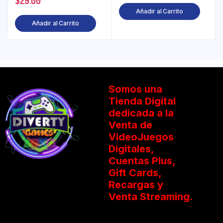
$
29.00
Añadir al Carrito
Añadir al Carrito
Somos una
Tienda Digital
dedicada a la
Venta de
VideoJuegos
Digitales,
Cuentas Plus,
Gift Cards,
Recargas y
Venta Streaming.