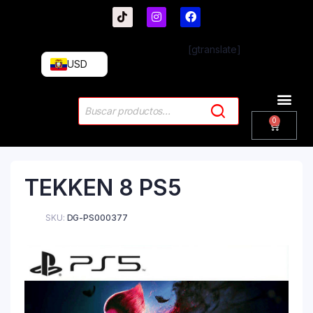
[gtranslate]
USD
TEKKEN 8 PS5
SKU:
DG-PS000377