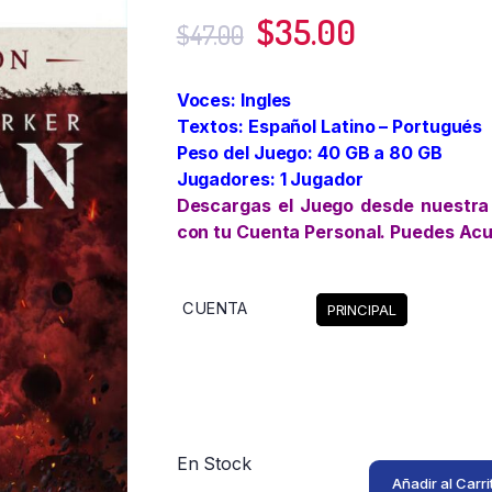
$
35.00
$
47.00
Voces: Ingles
Textos: Español Latino – Portugués
Peso del Juego: 40 GB a 80 GB
Jugadores: 1 Jugador
Descargas el Juego desde nuestra
con tu Cuenta Personal. Puedes Ac
CUENTA
PRINCIPAL
Limpiar
En Stock
Añadir al Carri