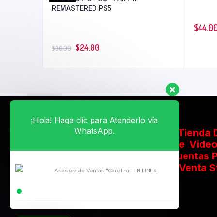
REMASTERED PS5
$
44.0
$
24.00
$
39.00
¡Hola! Haga clic para Atenderlo vía
WhatsApp.
Somos una Tienda D
a la Venta de Vide
Digitales, Cuentas P
Recargas y Venta S
Asesora de Ventas "Carolina" EN LINEA