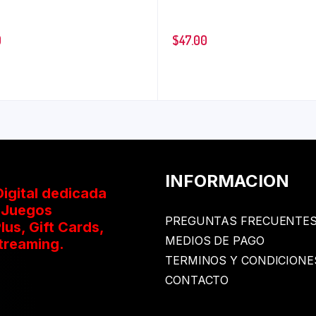
0
$
47.00
INFORMACION
igital dedicada
oJuegos
PREGUNTAS FRECUENTE
lus, Gift Cards,
MEDIOS DE PAGO
treaming.
TERMINOS Y CONDICIONE
CONTACTO