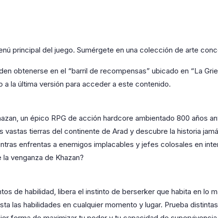
l menú principal del juego. Sumérgete en una colección de arte conc
n obtenerse en el “barril de recompensas” ubicado en “La Grieta”
o a la última versión para acceder a este contenido.
 Khazan, un épico RPG de acción hardcore ambientado 800 años an
 vastas tierras del continente de Arad y descubre la historia ja
ras enfrentas a enemigos implacables y jefes colosales en inten
de la venganza de Khazan?
os de habilidad, libera el instinto de berserker que habita en lo
eajusta las habilidades en cualquier momento y lugar. Prueba distin
ejor forma de maximizar tu poder y tu capacidad de supervivencia