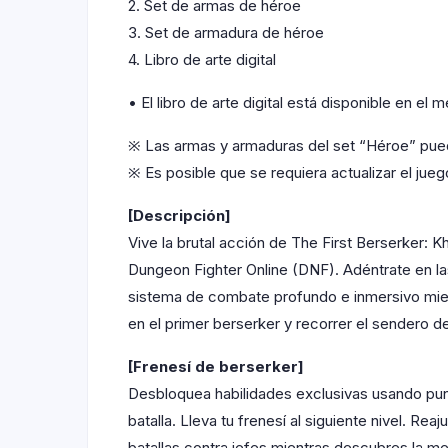
2. Set de armas de héroe
3. Set de armadura de héroe
4. Libro de arte digital
• El libro de arte digital está disponible en e
※ Las armas y armaduras del set “Héroe” puede
※ Es posible que se requiera actualizar el jueg
[Descripción]
Vive la brutal acción de The First Berserker:
Dungeon Fighter Online (DNF). Adéntrate en las
sistema de combate profundo e inmersivo mient
en el primer berserker y recorrer el sendero 
[Frenesí de berserker]
Desbloquea habilidades exclusivas usando punt
batalla. Lleva tu frenesí al siguiente nivel. R
batallas contra jefes mientras descubres la m