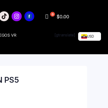
0
$0.00
[gtranslate]
EGOS VR
USD
N PS5