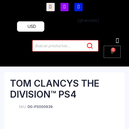
[gtranslate]
USD
PlayStation 4
PlayStation 5
Plus & 
TOM CLANCYS THE
DIVISION™ PS4
SKU:
DG-PS000939