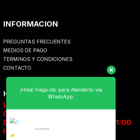
INFORMACION
PREGUNTAS FRECUENTES
MEDIOS DE PAGO
TERMINOS Y CONDICIONES
CONTACTO
¡Hola! Haga clic para Atenderlo vía
HORARIOS de ATENCIÓN
WhatsApp.
Lunes a Sábado:
08:00 a 23:00 hrs
Domingos y Feriados: 11:00 a 21:00
hrs
Ausente