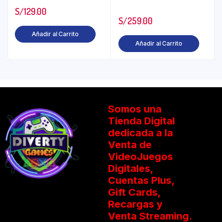
S/
129.00
S/
259.00
Añadir al Carrito
Añadir al Carrito
Somos una
Tienda Digital
dedicada a la
Venta de
VideoJuegos
Digitales,
Cuentas Plus,
Gift Cards,
Recargas y
Venta Streaming.