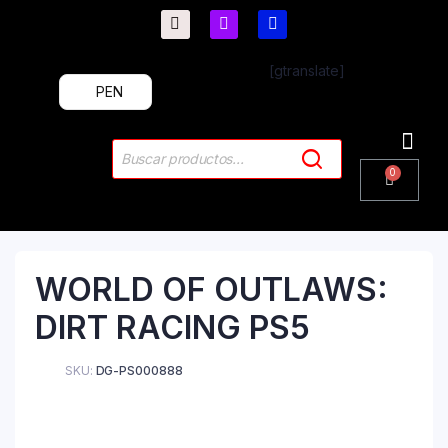
[gtranslate]
PEN
PlayStation 4
PlayStation 5
Plus & 
WORLD OF OUTLAWS:
DIRT RACING PS5
SKU:
DG-PS000888