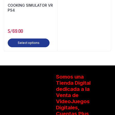
COOKING SIMULATOR VR
PS4
S/
69.00
Select options
Somos una
Tienda Digital
dedicada a la
Venta de
VideoJuegos
Digitales,
Cuentas Plus,