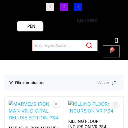
[gtranslate]
PEN
PlayStation 4
PlayStation 5
Plus & 
Ver por
Filtrar productos
KILLING FLOOR:
INCURSION VR PS4