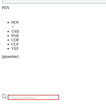
PEN
PEN
USD
PAB
COP
CLP
VEF
[gtranslate]
Búsqueda
de
productos