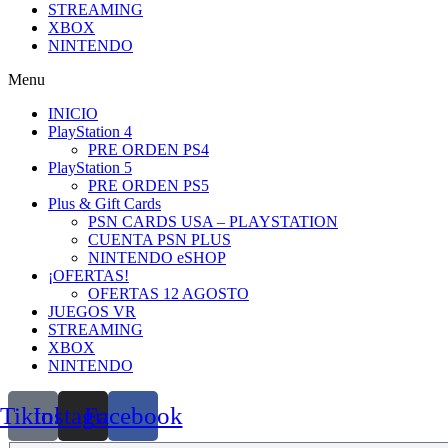
STREAMING
XBOX
NINTENDO
Menu
INICIO
PlayStation 4
PRE ORDEN PS4
PlayStation 5
PRE ORDEN PS5
Plus & Gift Cards
PSN CARDS USA – PLAYSTATION
CUENTA PSN PLUS
NINTENDO eSHOP
¡OFERTAS!
OFERTAS 12 AGOSTO
JUEGOS VR
STREAMING
XBOX
NINTENDO
Tiktok
Instagram
Facebook