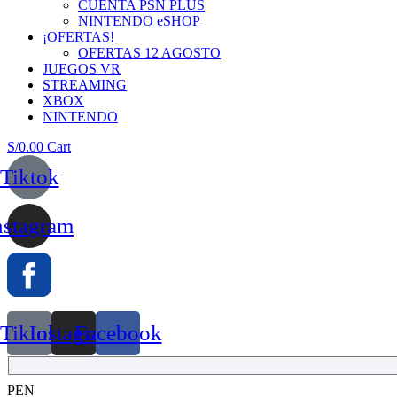
CUENTA PSN PLUS
NINTENDO eSHOP
¡OFERTAS!
OFERTAS 12 AGOSTO
JUEGOS VR
STREAMING
XBOX
NINTENDO
S/
0.00
Cart
Tiktok
nstagram
Tiktok
Instagram
Facebook
PEN