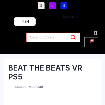
[gtranslate]
PEN
PlayStation 4
PlayStation 5
Plus & 
BEAT THE BEATS VR
PS5
SKU:
DG-PS002230