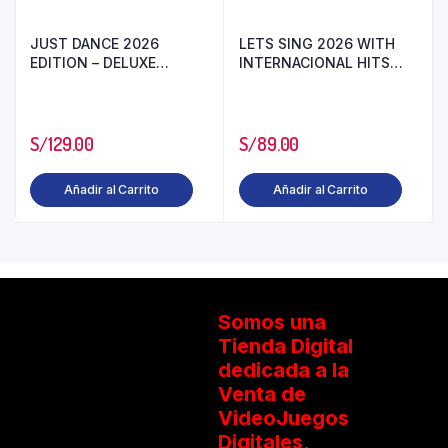
JUST DANCE 2026
LETS SING 2026 WITH
EDITION – DELUXE
INTERNACIONAL HITS
EDITION PS5
PS5
S/
129.00
S/
89.00
Añadir al Carrito
Añadir al Carrito
Somos una
Tienda Digital
dedicada a la
Venta de
VideoJuegos
Digitales,