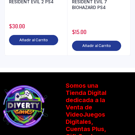
RESIDENT EVIL 2 PS4
RESIDENT EVIL 7
BIOHAZARD PS4
$
30.00
$
15.00
Añadir al Carrito
Añadir al Carrito
Somos una
Tienda Digital
dedicada a la
Venta de
VideoJuegos
Digitales,
Cuentas Plus,